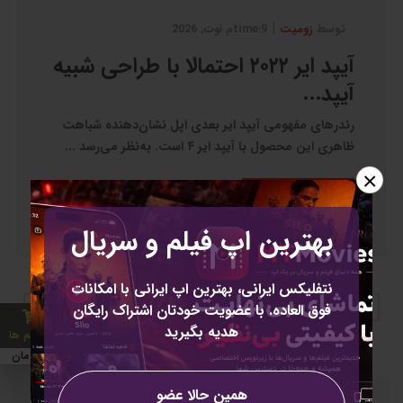
|
توسط
زومیت
9:timeم اوت, 2026
آیپد ایر ۲۰۲۲ احتمالا با طراحی شبیه
آیپد...
رندرهای مفهومی آیپد ایر بعدی اپل نشان‌دهنده‌ شباهت
ظاهری این محصول با آیپد ایر ۴ است. به‌نظر می‌رسد ...
×
خواندن بیشتر
بهترین اپ فیلم و سریال
نتفلیکس ایرانی، بهترین اپ ایرانی با امکانات
›
10
9
8
7
6
5
4
3
2
1
‹
فوق العاده. با عضویت خودتان اشتراک رایگان
هدیه بگیرید
0 آیتم ها
0 تومان
همین حالا عضو