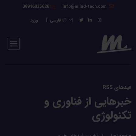
09916035628
info@milad-tech.com
فارسی
ورود
فیدهای RSS
خبرهایی از فناوری و
تکنولوژی
صفحه اصلی
آخرین فیدهای خبری