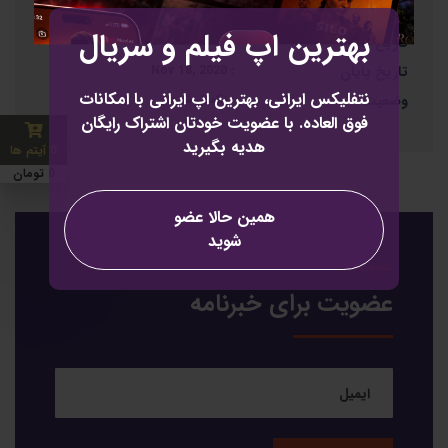
سرویس
:
برنامه نویسی اندروید
بهترین اپ فیلم و سریال
تاریخ شروع
:
Oct 07, 2020
تاریخ پایان
:
Nov 18, 2020
نتفلیکس ایرانی، بهترین اپ ایرانی با امکانات
وضعیت
:
تکمیل شده
فوق العاده. با عضویت خودتان اشتراک رایگان
هدیه بگیرید
0 آیتم ها
0 تومان
همین حالا عضو
شوید
عضویت
عضویت برای خبرنامه