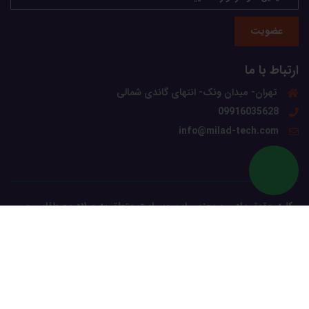
عضویت
ارتباط با ما
تهران- میدان ونک- انتهای گاندی شمالی
09916035628
info@milad-tech.com
کلیه حقوق مادی و معنوی این وبسایت متعلق به میلاد مصطفایی می
باشد.