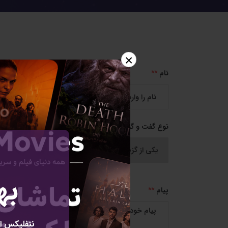
×
نام
**
نوع گفت و گو
**
به
پیام
**
نتفلیکس ای