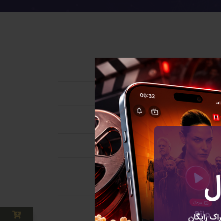
ل
اک رایگان