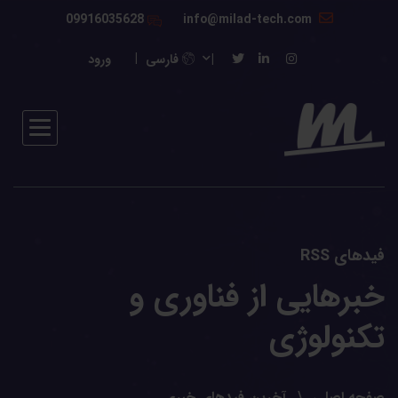
09916035628
info@milad-tech.com
فارسی
ورود
فیدهای RSS
خبرهایی از فناوری و
تکنولوژی
صفحه اصلی
آخرین فیدهای خبری