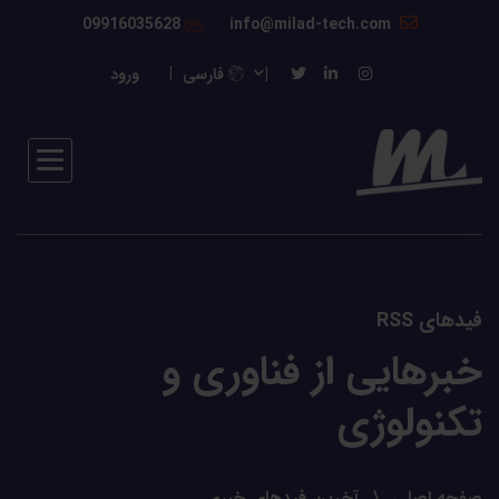
09916035628
info@milad-tech.com
فارسی
ورود
فیدهای RSS
خبرهایی از فناوری و
تکنولوژی
صفحه اصلی
آخرین فیدهای خبری