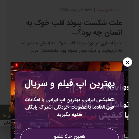
|
توسط
زومیت
9:timeم اوت, 2026
علت شکست پیوند قلب خوک به
انسان چه بود؟...
اخیراً اخباری درمورد پیوند قلب خوک به انسان منتشر شد
که درنهایت با مرگ بیمار همراه بود. دانشمندان در...
×
خواندن بیشتر
بهترین اپ فیلم و سریال
نتفلیکس ایرانی، بهترین اپ ایرانی با امکانات
›
10
9
8
7
6
5
4
3
2
1
‹
فوق العاده. با عضویت خودتان اشتراک رایگان
هدیه بگیرید
0 آیتم ها
0 تومان
همین حالا عضو