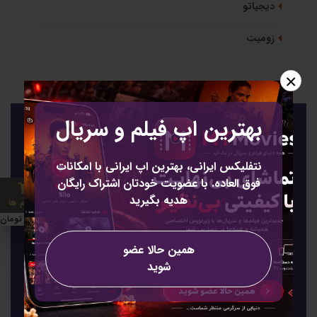
دیجیاتو
زومیت
×
بهترین اپ فیلم و سریال
عضویت
عضویت برای خبرنامه
نتفلیکس ایرانی، بهترین اپ ایرانی با امکانات
فوق العاده. با عضویت خودتان اشتراک رایگان
هدیه بگیرید
2 آیتم ها
85000 تومان
همین حالا عضو
شوید