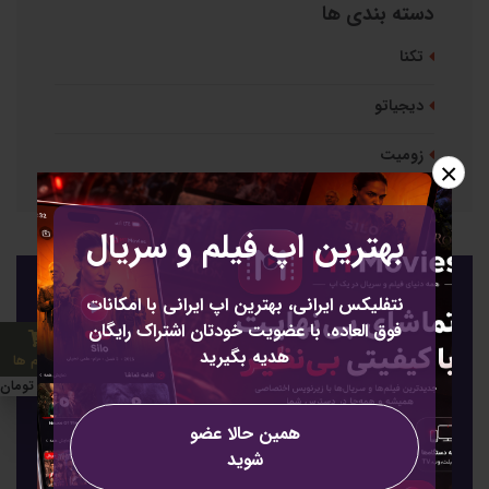
دسته بندی ها
تکنا
دیجیاتو
زومیت
×
بهترین اپ فیلم و سریال
نتفلیکس ایرانی، بهترین اپ ایرانی با امکانات
عضویت
فوق العاده. با عضویت خودتان اشتراک رایگان
عضویت برای خبرنامه
هدیه بگیرید
2 آیتم ها
85000 تومان
همین حالا عضو
شوید