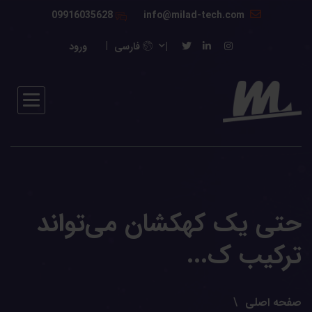
09916035628
info@milad-tech.com
فارسی
ورود
حتی یک کهکشان می‌تواند
ترکیب ک...
صفحه اصلی