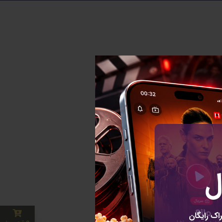
ها
ل
اک رایگان