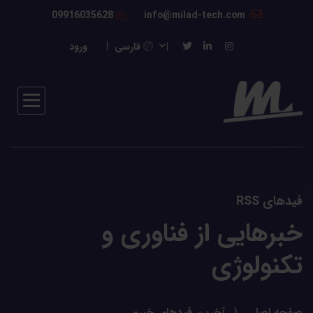
09916035628
info@milad-tech.com
فارسی
ورود
فیدهای RSS
خبرهایی از فناوری و
تکنولوژی
صفحه اصلی
آخرین فیدهای خبری