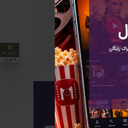
تحت وب
موبایل
ل
اندروید
iOS
اک رایگان
0 آیتم ها
شبکه های مجازی
0 تومان
عضویت
عضویت برای خبرنامه