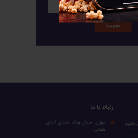
ارتباط با ما
تهران- میدان ونک- انتهای گاندی
ر باشید
شمالی