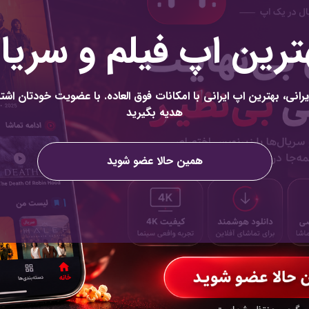
مقاله
ترین اپ فیلم و سریا
رانی، بهترین اپ ایرانی با امکانات فوق العاده. با عضویت خودتان اشتر
آرشیو
هدیه بگیرید
همین حالا عضو شوید
17 years of experience in developing
automation on various platforms with a 
عضویت
عضویت ب
لینکدین