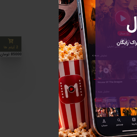
ل
اک رایگان
2 آیتم ها
85000 تومان
رای خبرنامه